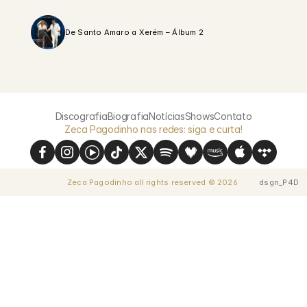
De Santo Amaro a Xerém – Álbum 2
Discografia
Biografia
Notícias
Shows
Contato
Zeca Pagodinho nas redes: siga e curta!
Zeca Pagodinho all rights reserved © 2026 
dsgn_P4D