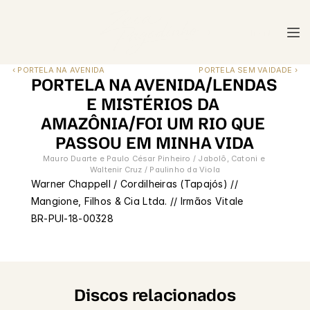
menu
menu
‹ PORTELA NA AVENIDA
PORTELA SEM VAIDADE ›
PORTELA NA AVENIDA/LENDAS 
E MISTÉRIOS DA 
AMAZÔNIA/FOI UM RIO QUE 
PASSOU EM MINHA VIDA
Mauro Duarte e Paulo César Pinheiro / Jabolô, Catoni e 
Waltenir Cruz / Paulinho da Viola
Warner Chappell / Cordilheiras (Tapajós) // 
Mangione, Filhos & Cia Ltda. // Irmãos Vitale
BR-PUI-18-00328
Discos relacionados