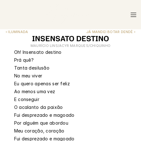
menu
menu
‹ ILUMINADA
JÁ MANDEI BOTAR DENDÊ ›
INSENSATO DESTINO
MAURÍCIO LINS/ACYR MARQUES/CHIQUINHO
Oh! Insensato destino
Prá quê?
Tanta desilusão
No meu viver
Eu quero apenas ser feliz
Ao menos uma vez
E conseguir
O acalanto da paixão
Fui desprezado e magoado
Por alguém que abordou
Meu coração, coração
Fui desprezado e magoado