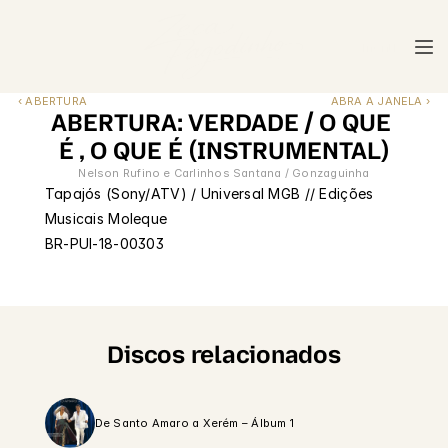
menu
menu
‹ ABERTURA
ABRA A JANELA ›
ABERTURA: VERDADE / O QUE 
É , O QUE É (INSTRUMENTAL)
Nelson Rufino e Carlinhos Santana / Gonzaguinha
Tapajós (Sony/ATV) / Universal MGB // Edições 
Musicais Moleque
BR-PUI-18-00303
Discos relacionados
De Santo Amaro a Xerém – Álbum 1